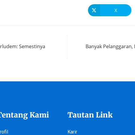
X
erludem: Semestinya
Banyak Pelanggaran, 
Tentang Kami
Tautan Link
rofil
Karir