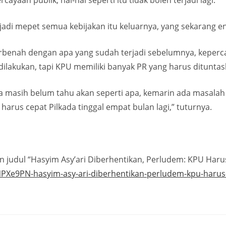
yaan publik, hal-hal seperti itu tidak boleh terjadi lagi.
, jadi mepet semua kebijakan itu keluarnya, yang sekarang eng
berbenah dengan apa yang sudah terjadi sebelumnya, keperc
dilakukan, tapi KPU memiliki banyak PR yang harus dituntas
ga masih belum tahu akan seperti apa, kemarin ada masala
 harus cepat Pilkada tinggal empat bulan lagi,” tuturnya.
 judul “Hasyim Asy’ari Diberhentikan, Perludem: KPU Haru
zNPXe9PN-hasyim-asy-ari-diberhentikan-perludem-kpu-haru