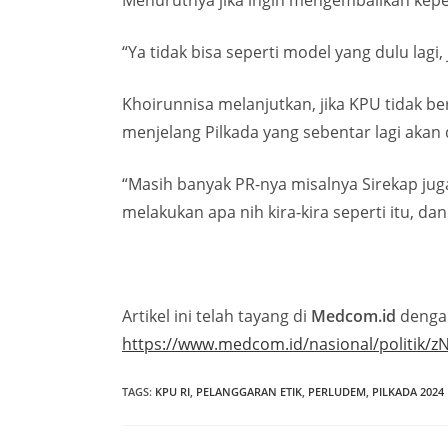
Menurutnya jika ingin mengembalikan keperca
“Ya tidak bisa seperti model yang dulu lagi
Khoirunnisa melanjutkan, jika KPU tidak 
menjelang Pilkada yang sebentar lagi akan 
“Masih banyak PR-nya misalnya Sirekap ju
melakukan apa nih kira-kira seperti itu, dan
Artikel ini telah tayang di
Medcom.id
dengan
https://www.medcom.id/nasional/politik/
TAGS
:
KPU RI
,
PELANGGARAN ETIK
,
PERLUDEM
,
PILKADA 2024