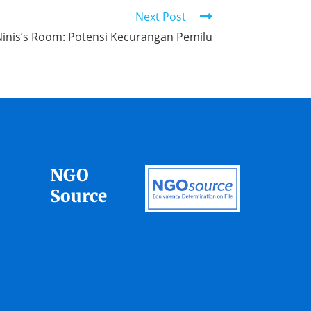
Next Post
Ninis’s Room: Potensi Kecurangan Pemilu
NGO
Source