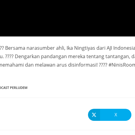
?️ Bersama narasumber ahli, Ika Ningtiyas dari AJI Indonesi
u. ????️ Dengarkan pandangan mereka tentang tantangan, 
 memahami dan melawan arus disinformasi! ???? #NinisRoo
DCAST PERLUDEM
X