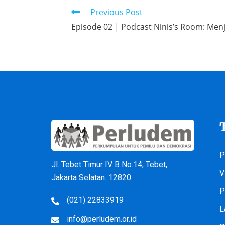
Previous Post
Episode 02 | Podcast Ninis’s Room: Men
P
Jl. Tebet Timur IV B No.14, Tebet,
V
Jakarta Selatan. 12820
P
(021) 22833919
L
info@perludem.or.id