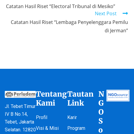
Catatan Hasil Riset “Electoral Tribunal di Mesiko”
Next Post
Catatan Hasil Riset “Lembaga Penyelenggara Pemilu
di Jerman”
Tentang
Tautan
N
Kami
Link
G
Jl. Tebet Timur
O
IV B No.14,
Profil
Karir
S
Tebet, Jakarta
Visi & Misi
Program
o
Selatan. 12820