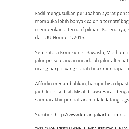
Fadil mengusulkan perubahan syarat penca
membuka lebih banyak calon alternatif bagi
memberikan alternatif pilihan. Karenanya
dan UU Nomor 1/2015.
Sementara Komisioner Bawaslu, Mochammad
jalur perseorangan ini adalah jalur altern
orang parpol yang sudah tidak mendapat tem
Afifudin menambahkan, hampir bisa dipasti
jauh lebih sedikit. Misal di Jawa Barat de
sampai akhir pendaftaran tidak datang. ag
Sumber:
http://www.koran-jakarta.com/c
TAGS
:
CALON PERSEORANGAN
,
PILKADA SERENTAK
,
PILKADA 