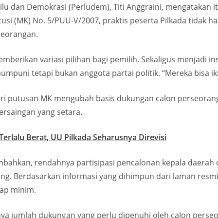
u dan Demokrasi (Perludem), Titi Anggraini, mengatakan itu 
i (MK) No. 5/PUU-V/2007, praktis peserta Pilkada tidak han
erseorangan.
rikan variasi pilihan bagi pemilih. Sekaligus menjadi ins
umpuni tetapi bukan anggota partai politik. “Mereka bisa iku
t dari putusan MK mengubah basis dukungan calon perseora
ersaingan yang setara.
erlalu Berat, UU Pilkada Seharusnya Direvisi
mbahkan, rendahnya partisipasi pencalonan kepala daerah 
tang. Berdasarkan informasi yang dihimpun dari laman resm
tap minim.
gginya jumlah dukungan yang perlu dipenuhi oleh calon perse