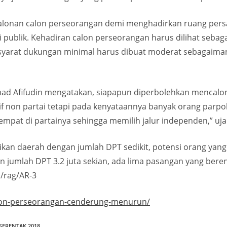
lonan calon perseorangan demi menghadirkan ruang persain
 publik. Kehadiran calon perseorangan harus dilihat sebaga
, syarat dukungan minimal harus dibuat moderat sebagaim
 Afifudin mengatakan, siapapun diperbolehkan mencalonka
atif non partai tetapi pada kenyataannya banyak orang parp
pat di partainya sehingga memilih jalur independen,” ujar
kan daerah dengan jumlah DPT sedikit, potensi orang yang
ngan jumlah DPT 3.2 juta sekian, ada lima pasangan yang ber
s/rag/AR-3
alon-perseorangan-cenderung-menurun/
SERENTAK 2018