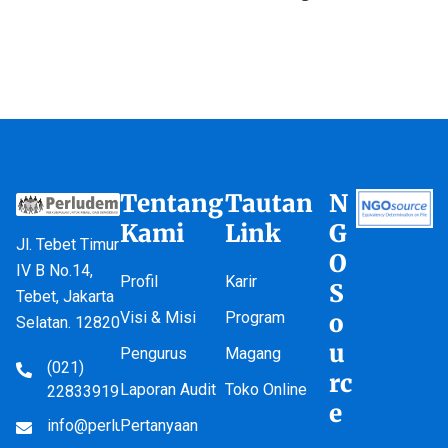
Tentang
Tautan
N
Kami
Link
G
Jl. Tebet Timur
O
IV B No.14,
Profil
Karir
S
Tebet, Jakarta
Visi & Misi
Program
o
Selatan. 12820
u
Pengurus
Magang
(021)
rc
Laporan Audit
Toko Online
22833919
e
info@perludem.or.id
Pertanyaan